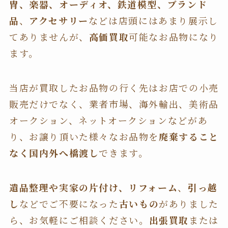
冑、楽器、オーディオ、鉄道模型、ブランド
品
、
アクセサリー
などは店頭にはあまり展示し
てありませんが、
高価買取
可能なお品物になり
ます。
当店が買取したお品物の行く先はお店での小売
販売だけでなく、業者市場、海外輸出、美術品
オークション、ネットオークションなどがあ
り、お譲り頂いた様々なお品物を
廃棄すること
なく国内外へ橋渡し
できます。
遺品整理や実家の片付け、リフォーム
、
引っ越
し
などでご不要になった
古いもの
がありました
ら、お気軽にご相談ください。
出張買取
または