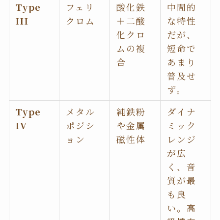
Type
フェリ
酸化鉄
中間的
III
クロム
＋二酸
な特性
化クロ
だが、
ムの複
短命で
合
あまり
普及せ
ず。
Type
メタル
純鉄粉
ダイナ
IV
ポジシ
や金属
ミック
ョン
磁性体
レンジ
が広
く、音
質が最
も良
い。高