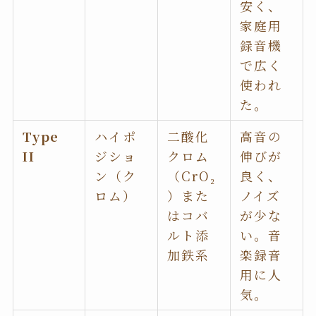
安く、
家庭用
録音機
で広く
使われ
た。
Type
ハイポ
二酸化
高音の
II
ジショ
クロム
伸びが
ン（ク
（CrO₂
良く、
ロム）
）また
ノイズ
はコバ
が少な
ルト添
い。音
加鉄系
楽録音
用に人
気。