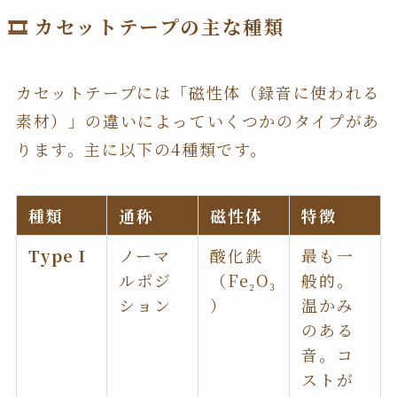
🎞 カセットテープの主な種類
カセットテープには「磁性体（録音に使われる
素材）」の違いによっていくつかのタイプがあ
ります。主に以下の4種類です。
種類
通称
磁性体
特徴
Type I
ノーマ
酸化鉄
最も一
ルポジ
（Fe₂O₃
般的。
ション
）
温かみ
のある
音。コ
ストが