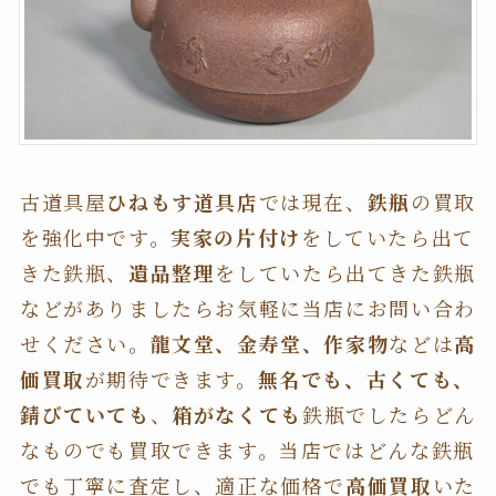
古道具屋
ひねもす道具店
では現在、
鉄瓶
の買取
を強化中です。
実家の片付け
をしていたら出て
きた鉄瓶、
遺品整理
をしていたら出てきた鉄瓶
などがありましたらお気軽に当店にお問い合わ
せください。
龍文堂、金寿堂、作家物
などは
高
価買取
が期待できます。
無名でも、古くても、
錆びていても
、
箱がなくても
鉄瓶でしたらどん
なものでも買取できます。当店ではどんな鉄瓶
でも丁寧に査定し、適正な価格で
高価買取
いた