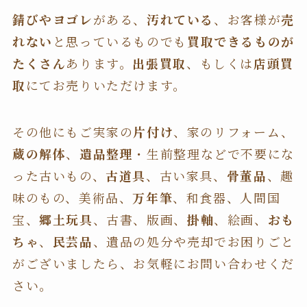
錆びやヨゴレ
がある、
汚れている
、お客様が
売
れない
と思っているものでも
買取できるものが
たくさん
あります。
出張買取
、もしくは
店頭買
取
にてお売りいただけます。
その他にもご実家の
片付け
、家のリフォーム、
蔵の解体
、
遺品整理
・生前整理などで不要にな
った古いもの、
古道具
、古い家具、
骨董品
、趣
味のもの、美術品、
万年筆
、和食器、人間国
宝、
郷土玩具
、古書、版画、
掛軸
、絵画、
おも
ちゃ
、
民芸品
、遺品の処分や売却でお困りごと
がございましたら、お気軽にお問い合わせくだ
さい。