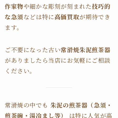
作家物
や細かな彫刻が刻まれた
技巧的
な急須
などは特に
高価買取
が期待でき
ます。
ご不要になった古い
常滑焼朱泥煎茶器
がありましたら当店にお気軽にご相談
ください。
常滑焼の中でも
朱泥の煎茶器（急須・
煎茶碗・湯冷まし等）
は特に人気が高