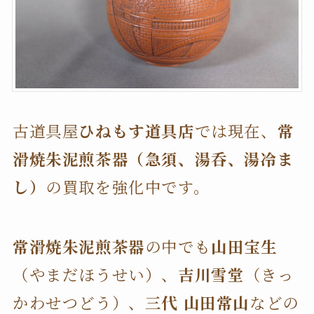
古道具屋
ひねもす道具店
では現在、
常
滑焼朱泥煎茶器（急須、湯呑、湯冷ま
し）
の買取を強化中です。
常滑焼朱泥煎茶器
の中でも
山田宝生
（やまだほうせい）、
吉川雪堂
（きっ
かわせつどう）、
三代 山田常山
などの