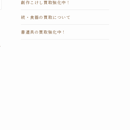
創作こけし買取強化中！
続・食器の買取について
中
書道具の買取強化中！
お
い
て
る