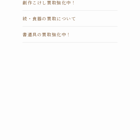
創作こけし買取強化中！
続・食器の買取について
モ
セ
書道具の買取強化中！
多
ざ
い
出
で
ま